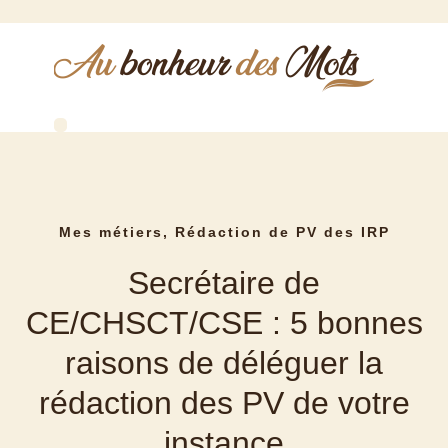
Qui suis-je ?
Comptes rendus de réunions
Rédaction de PV de CSE
Relecture correction
Réalisation de biographies
Mes métiers
,
Rédaction de PV des IRP
Secrétaire de
CE/CHSCT/CSE : 5 bonnes
raisons de déléguer la
rédaction des PV de votre
instance