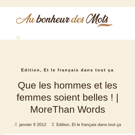
Qui suis-je ?
Comptes rendus de réunions
Rédaction de PV de CSE
Relecture correction
Réalisation de biographies
Edition
,
Et le français dans tout ça
Que les hommes et les
femmes soient belles ! |
MoreThan Words
janvier 9 2012
Edition
,
Et le français dans tout ça