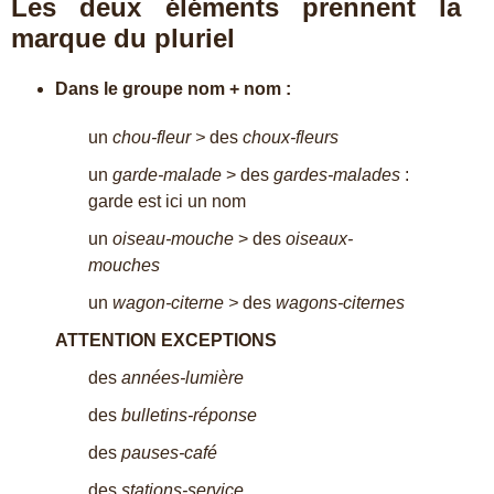
Les deux
é
l
é
ments prennent la
marque du pluriel
Dans le groupe nom + nom :
un
chou-fleur >
des
choux-fleurs
un
garde-malade
> des
gardes-malades
:
garde est ici un nom
un
oiseau-mouche
> des
oiseaux-
mouches
un
wagon-citerne >
des
wagons-citernes
ATTENTION EXCEPTIONS
des
années-lumière
des
bulletins-réponse
des
pauses-café
des
stations-service