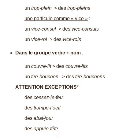
un
trop-plein >
des
trop-pleins
une particule comme « vice »
:
un
vice-consul >
des
vice-consuls
un
vice-roi >
des
vice-rois
Dans le groupe verbe + nom :
un
couvre-lit >
des
couvre-lits
un
tire-bouchon >
des
tire-bouchons
ATTENTION EXCEPTIONS
*
des
cessez-le-feu
des
trompe-l’oeil
des
abat-jour
des
appuie-tête