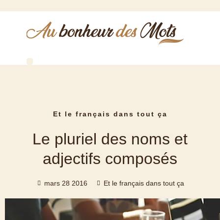
Qui suis-je ?
Comptes rendus de réunions
Rédaction de PV de CSE
Relecture correction
Réalisation de biographies
Et le français dans tout ça
Le pluriel des noms et
adjectifs composés
mars 28 2016
Et le français dans tout ça