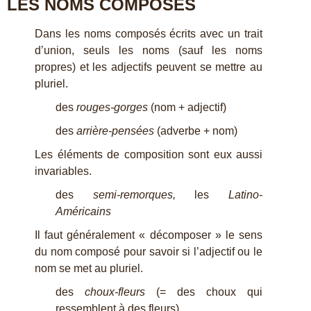
LES NOMS COMPOSÉS
Dans les noms composés écrits avec un trait
d’union, seuls les noms (sauf les noms
propres) et les adjectifs peuvent se mettre au
pluriel.
des
rouges-gorges
(nom + adjectif)
des
arrière-pensées
(adverbe + nom)
Les éléments de composition sont eux aussi
invariables.
des
semi-remorques,
les
Latino-
Am
é
ricains
Il faut généralement « décomposer » le sens
du nom composé pour savoir si l’adjectif ou le
nom se met au pluriel.
des
choux-fleurs
(= des choux qui
ressemblent à des fleurs)