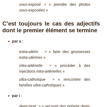
sous-exposé >
« prendre des photos
sous-exposées
»
C’est toujours le cas des adjectifs
dont le premier élément se termine
par a :
extra-utérin >
« faire des grossesses
extra-utérines
»
intra-artérielle >
« procéder à des
injections
intra-artérielles
»
ultra-catholique >
« rencontrer des
familles
ultra-catholiques
»
par i :
demi-mort >
« secourir des enfants
demi-