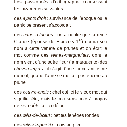
Les passionnés d’orthographe connaissent
les bizarreries suivantes :
des
ayants droit
: survivance de l’époque où le
participe présent s’accordait
des
reines-claudes
: on a oublié que la reine
er
Claude (épouse de François 1
) donna son
nom à cette variété de prunes et on écrit le
mot comme des
reines-marguerites
,
dont le
nom vient d’une autre fleur (la marguerite) des
chevau-légers
: il s’agit d’une forme ancienne
du mot, quand l’x ne se mettait pas encore au
pluriel
des
couvre-chefs
: chef est ici le vieux mot qui
signifie tête, mais le bon sens noté à propos
de
serre-tête
fait ici défaut…
des
œils-de-bœuf
: petites fenêtres rondes
des
œ
ils-de-perdrix
:
cors au pied