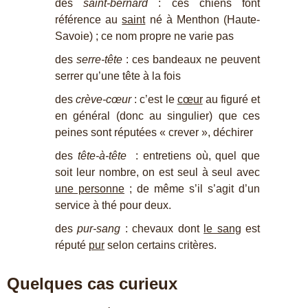
des
saint-bernard
: ces chiens font
référence au
saint
né à Menthon (Haute-
Savoie) ; ce nom propre ne varie pas
des
serre-tête
: ces bandeaux ne peuvent
serrer qu’une tête à la fois
des
crève-cœur
: c’est le
c
œ
ur
au figuré et
en général (donc au singulier) que ces
peines sont réputées « crever », déchirer
des
tête-à-tête
: entretiens où, quel que
soit leur nombre, on est seul à seul avec
une personne
; de même s’il s’agit d’un
service à thé pour deux.
des
pur-sang
: chevaux dont
le sang
est
réputé
pur
selon certains critères.
Quelques cas curieux