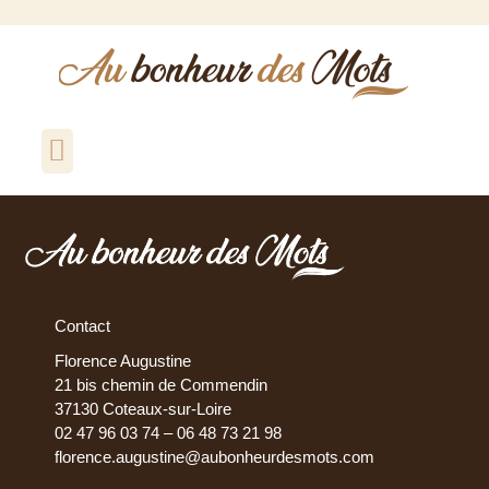
Qui suis-je ?
Comptes rendus de réunions
Rédaction de PV de CSE
Relecture correction
Réalisation de biographies
Contact
Florence Augustine
21 bis chemin de Commendin
37130 Coteaux-sur-Loire
02 47 96 03 74 – 06 48 73 21 98
florence.augustine@aubonheurdesmots.com