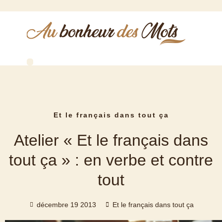
Qui suis-je ?
Comptes rendus de réunions
Rédaction de PV de CSE
Relecture correction
Réalisation de biographies
Et le français dans tout ça
Atelier « Et le français dans
tout ça » : en verbe et contre
tout
décembre 19 2013
Et le français dans tout ça