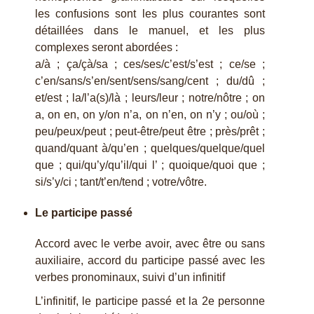
les confusions sont les plus courantes sont
détaillées dans le manuel, et les plus
complexes seront abordées :
a/à ; ça/çà/sa ; ces/ses/c’est/s’est ; ce/se ;
c’en/sans/s’en/sent/sens/sang/cent ; du/dû ;
et/est ; la/l’a(s)/là ; leurs/leur ; notre/nôtre ; on
a, on en, on y/on n’a, on n’en, on n’y ; ou/où ;
peu/peux/peut ; peut-être/peut être ; près/prêt ;
quand/quant à/qu’en ; quelques/quelque/quel
que ; qui/qu’y/qu’il/qui l’ ; quoique/quoi que ;
si/s’y/ci ; tant/t’en/tend ; votre/vôtre.
Le participe passé
Accord avec le verbe avoir, avec être ou sans
auxiliaire, accord du participe passé avec les
verbes pronominaux, suivi d’un infinitif
L’infinitif, le participe passé et la 2e personne