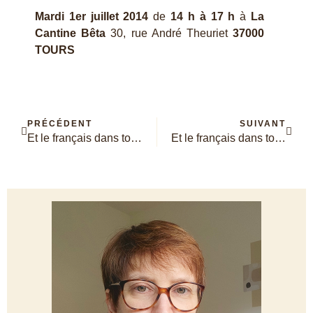
Mardi 1er juillet 2014
de
14 h à 17 h
à
La
Cantine Bêta
30, rue André Theuriet
37000
TOURS
PRÉCÉDENT
SUIVANT
Et le français dans tout ça #50 : un mot à tout faire
Et le français dans tout ça #51 : d’où viennent certaines expressions ?