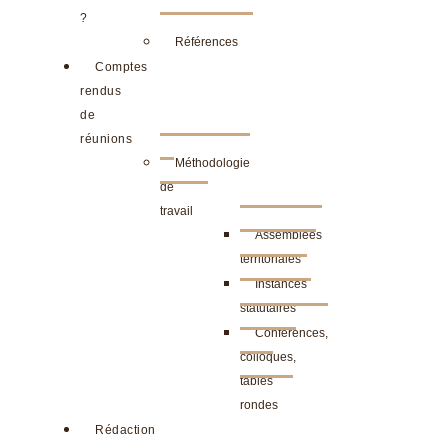
?
Références
Comptes
rendus
de
réunions
Méthodologie
de
travail
Assemblées
territoriales
Instances
statutaires
Conférences,
colloques,
tables
rondes
Rédaction