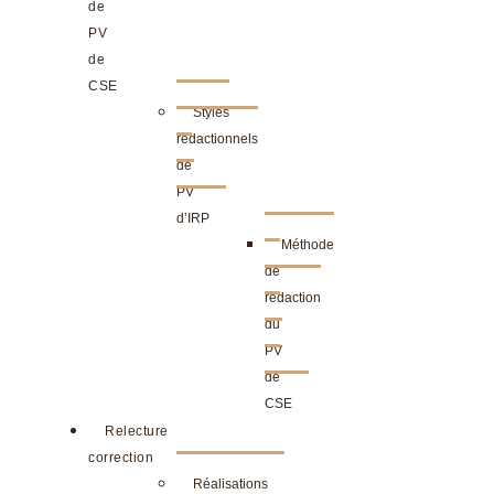
de
PV
de
CSE
Styles
rédactionnels
de
PV
d’IRP
Méthode
de
rédaction
du
PV
de
CSE
Relecture
correction
Réalisations