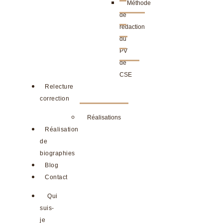
Méthode
de
rédaction
du
PV
de
CSE
Relecture
correction
Réalisations
Réalisation
de
biographies
Blog
Contact
Qui
suis-
je