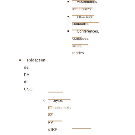
Assemblées
territoriales
Instances
statutaires
Conférences,
colloques,
tables
rondes
Rédaction
de
PV
de
CSE
Styles
rédactionnels
de
PV
d’IRP